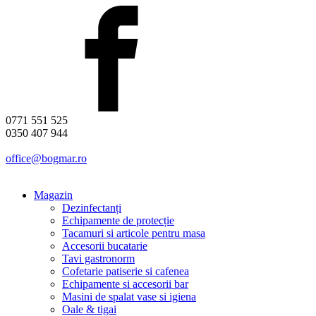
0771 551 525
0350 407 944
office@bogmar.ro
Magazin
Dezinfectanți
Echipamente de protecție
Tacamuri si articole pentru masa
Accesorii bucatarie
Tavi gastronorm
Cofetarie patiserie si cafenea
Echipamente si accesorii bar
Masini de spalat vase si igiena
Oale & tigai