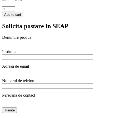
Canistra
de
Add to cart
gaz
Royal
Solicita postare in SEAP
Gas
cu
diferite
Denumire produs
duze
de
umplere
Institutia
pentru
chafing
dish,
Adresa de email
200
ml
quantity
Numarul de telefon
Persoana de contact