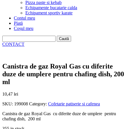
Pizza paste si kebab
Echipamente bucatarie calda
Echipament sportiv karate
Contul meu
Plată
Coșul meu
Caută
după:
CONTACT
Canistra de gaz Royal Gas cu diferite
duze de umplere pentru chafing dish, 200
ml
10,47
lei
SKU:
199008
Category:
Cofetarie patiserie si cafenea
Canistra de gaz Royal Gas cu diferite duze de umplere pentru
chafing dish, 200 ml
355 in stock