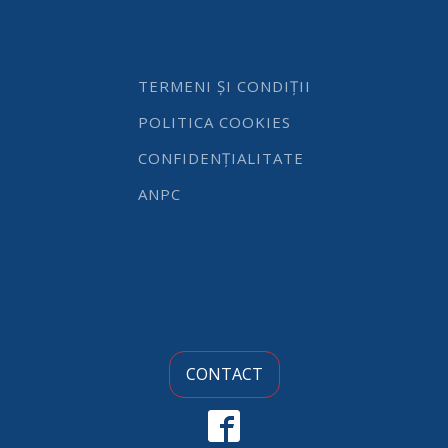
1/2
-
gama
Hendi
Profi
TERMENI ȘI CONDIȚII
Line,
otel
POLITICA COOKIES
inoxidabil
quantity
CONFIDENȚIALITATE
ANPC
CONTACT