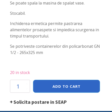
Se poate spala la masina de spalat vase.
Stocabil.
Inchiderea ermetica permite pastrarea
alimentelor proaspete si impiedica scurgerea in
timpul transportului.
Se potriveste containerelor din policarbonat GN
1/2 - 265x325 mm
20 in stock
Capac
ADD TO CART
Gastronorm
cu
banda
Solicita postare in SEAP
siliconata
GN