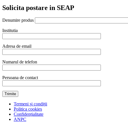
GN
Solicita postare in SEAP
1/1,
H=9.5
cm,
Denumire produs
Hendi
quantity
Institutia
Adresa de email
Numarul de telefon
Persoana de contact
Termeni și condiții
Politica cookies
Confidențialitate
ANPC