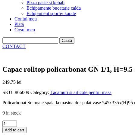
Pizza paste si kebab
Echipamente bucatarie calda
Echipament sportiv karate
Contul meu
Plată
Coșul meu
Caută
după:
CONTACT
Capac rolltop policarbonat GN 1/1, H=9.5
249,75
lei
SKU:
866009
Category:
Tacamuri si articole pentru masa
Policarbonat Se poate spala la masina de spalat vase 545x335x(H)9
9 in stock
Capac
rolltop
Add to cart
policarbonat