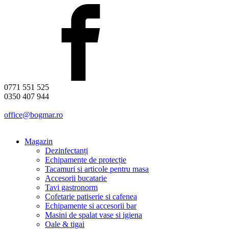
0771 551 525
0350 407 944
office@bogmar.ro
Magazin
Dezinfectanți
Echipamente de protecție
Tacamuri si articole pentru masa
Accesorii bucatarie
Tavi gastronorm
Cofetarie patiserie si cafenea
Echipamente si accesorii bar
Masini de spalat vase si igiena
Oale & tigai