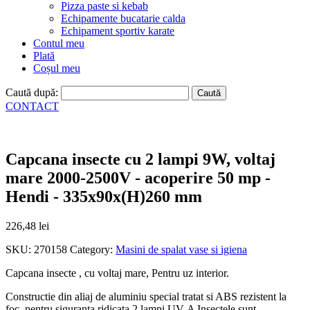
Pizza paste si kebab
Echipamente bucatarie calda
Echipament sportiv karate
Contul meu
Plată
Coșul meu
Caută după:
CONTACT
Capcana insecte cu 2 lampi 9W, voltaj
mare 2000-2500V - acoperire 50 mp -
Hendi - 335x90x(H)260 mm
226,48
lei
SKU:
270158
Category:
Masini de spalat vase si igiena
Capcana insecte , cu voltaj mare, Pentru uz interior.
Constructie din aliaj de aluminiu special tratat si ABS rezistent la
foc, pentru siguranta ridicata 2 lampi UV-A Insectele sunt