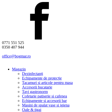
0771 551 525
0350 407 944
office@bogmar.ro
Magazin
Dezinfectanți
Echipamente de protecție
Tacamuri si articole pentru masa
Accesorii bucatarie
Tavi gastronorm
Cofetarie patiserie si cafenea
Echipamente si accesorii bar
Masini de spalat vase si igiena
Oale & tigai