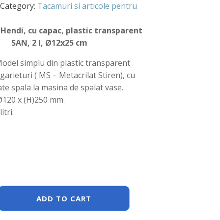
Category:
Tacamuri si articole pentru
Hendi, cu capac, plastic transparent
SAN, 2 l, Ø12x25 cm
Model simplu din plastic transparent
zgarieturi ( MS – Metacrilat Stiren), cu
te spala la masina de spalat vase.
Ø120 x (H)250 mm.
itri.
ADD TO CART