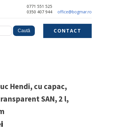
0771 551 525
0350 407 944
office@bogmar.ro
CONTACT
suc Hendi, cu capac,
transparent SAN, 2 l,
cm
ei