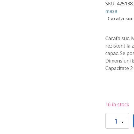
SKU:
425138
masa
Carafa suc 
Carafa suc. 
rezistent la 
capac. Se poa
Dimensiuni 
Capacitate 2 l
16 in stock
Carafa
suc
Hendi,