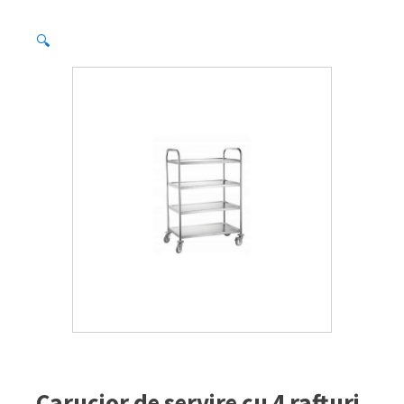
🔍
Carucior de servire cu 4 rafturi