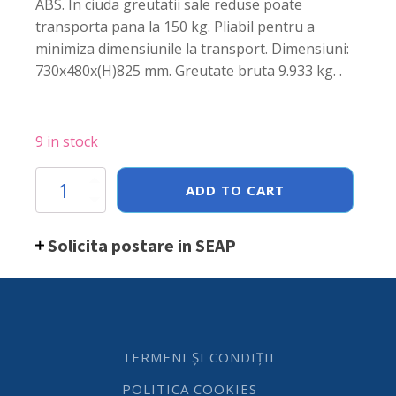
ABS. In ciuda greutatii sale reduse poate
transporta pana la 150 kg. Pliabil pentru a
minimiza dimensiunile la transport. Dimensiuni:
730x480x(H)825 mm. Greutate bruta 9.933 kg. .
9 in stock
Carucior
ADD TO CART
platforma
pliabil,
Hendi,
Solicita postare in SEAP
sustine
pana
la
150
kg,
730
x
TERMENI ȘI CONDIȚII
480
x
POLITICA COOKIES