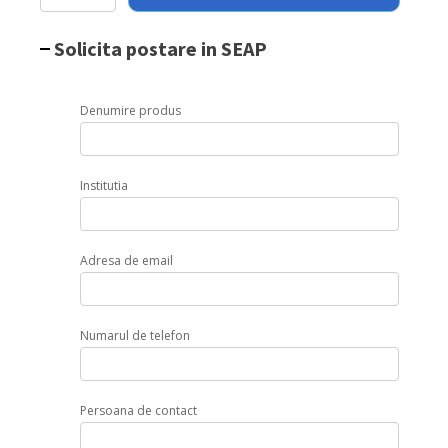
mese
,Hendi
Solicita postare in SEAP
1800x850x(H)990mm
quantity
Denumire produs
Institutia
Adresa de email
Numarul de telefon
Persoana de contact