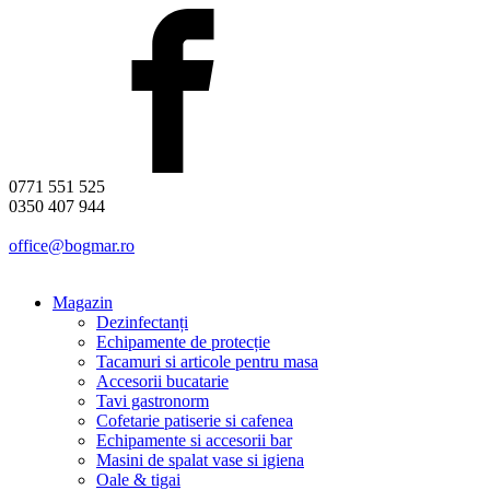
0771 551 525
0350 407 944
office@bogmar.ro
Magazin
Dezinfectanți
Echipamente de protecție
Tacamuri si articole pentru masa
Accesorii bucatarie
Tavi gastronorm
Cofetarie patiserie si cafenea
Echipamente si accesorii bar
Masini de spalat vase si igiena
Oale & tigai