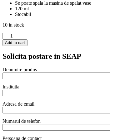
Se poate spala la masina de spalat vase
120 ml
Stocabil
10 in stock
Ceasca
Hendi
Add to cart
mocha
120
Solicita postare in SEAP
ml,
portelan,
gama
Denumire produs
FLORA
quantity
Institutia
Adresa de email
Numarul de telefon
Persoana de contact