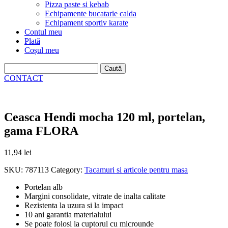
Pizza paste si kebab
Echipamente bucatarie calda
Echipament sportiv karate
Contul meu
Plată
Coșul meu
Caută
după:
CONTACT
Ceasca Hendi mocha 120 ml, portelan,
gama FLORA
11,94
lei
SKU:
787113
Category:
Tacamuri si articole pentru masa
Portelan alb
Margini consolidate, vitrate de inalta calitate
Rezistenta la uzura si la impact
10 ani garantia materialului
Se poate folosi la cuptorul cu microunde