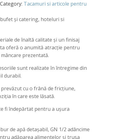
Category:
Tacamuri si articole pentru
bufet și catering, hoteluri si
riale de înaltă calitate și un finisaj
ta oferă o anumită atracție pentru
de mâncare prezentată.
esoriile sunt realizate în întregime din
il durabil.
prevăzut cu o frână de fricțiune,
iția în care este lăsată.
e fi îndepărtat pentru a ușura
mbur de apă detașabil, GN 1/2 adâncime
tru adăparea alimentelor și trusa