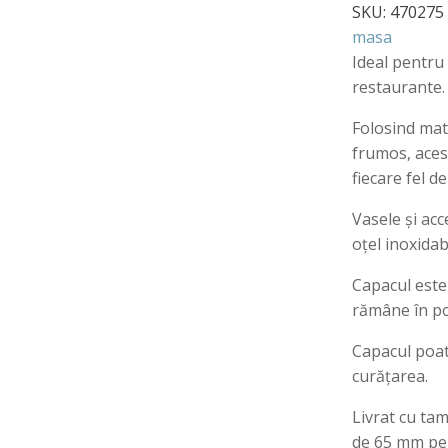
SKU:
470275
masa
Ideal pentru 
restaurante.
Folosind mate
frumos, aces
fiecare fel 
Vasele și acc
oțel inoxidab
Capacul este 
rămâne în poz
Capacul poat
curățarea.
Livrat cu ta
de 65 mm pen