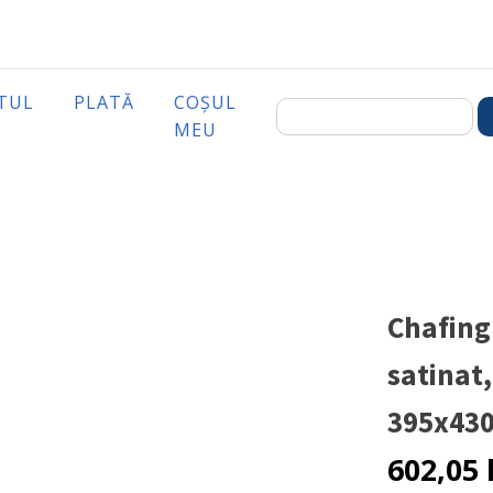
TUL
PLATĂ
COȘUL
MEU
Chafing 
satinat,
395x43
602,05