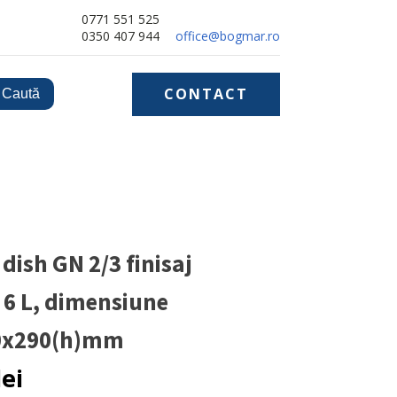
0771 551 525
0350 407 944
office@bogmar.ro
CONTACT
dish GN 2/3 finisaj
 6 L, dimensiune
0x290(h)mm
lei