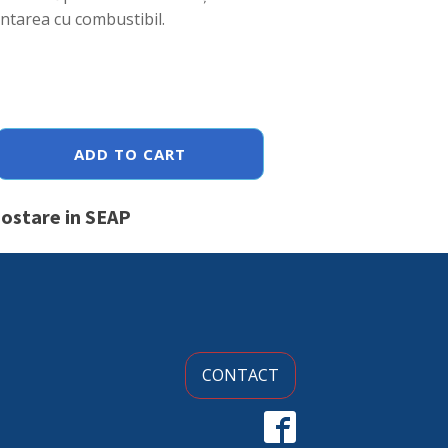
ntarea cu combustibil.
ADD TO CART
postare in SEAP
)mm
CONTACT