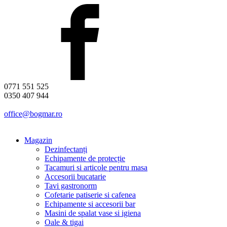
0771 551 525
0350 407 944
office@bogmar.ro
Magazin
Dezinfectanți
Echipamente de protecție
Tacamuri si articole pentru masa
Accesorii bucatarie
Tavi gastronorm
Cofetarie patiserie si cafenea
Echipamente si accesorii bar
Masini de spalat vase si igiena
Oale & tigai