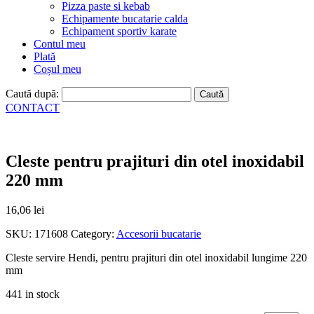
Pizza paste si kebab
Echipamente bucatarie calda
Echipament sportiv karate
Contul meu
Plată
Coșul meu
Caută după:
CONTACT
Cleste pentru prajituri din otel inoxidabil
220 mm
16,06
lei
SKU:
171608
Category:
Accesorii bucatarie
Cleste servire Hendi, pentru prajituri din otel inoxidabil lungime 220
mm
441 in stock