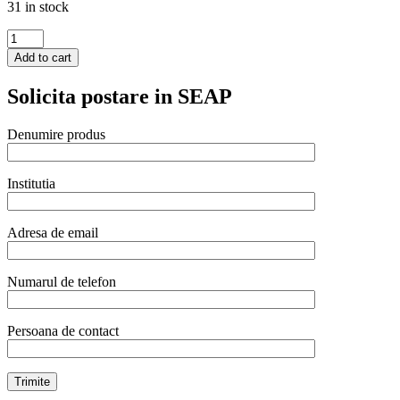
31 in stock
Cleste
servire
Add to cart
300mm,
din
Solicita postare in SEAP
otel
inoxidabil
cu
Denumire produs
maner
acoperit
cu
Institutia
PVC
verde
quantity
Adresa de email
Numarul de telefon
Persoana de contact