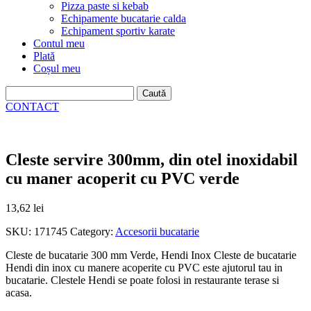
Pizza paste si kebab
Echipamente bucatarie calda
Echipament sportiv karate
Contul meu
Plată
Coșul meu
Caută
după:
CONTACT
Cleste servire 300mm, din otel inoxidabil
cu maner acoperit cu PVC verde
13,62
lei
SKU:
171745
Category:
Accesorii bucatarie
Cleste de bucatarie 300 mm Verde, Hendi Inox Cleste de bucatarie
Hendi din inox cu manere acoperite cu PVC este ajutorul tau in
bucatarie. Clestele Hendi se poate folosi in restaurante terase si
acasa.