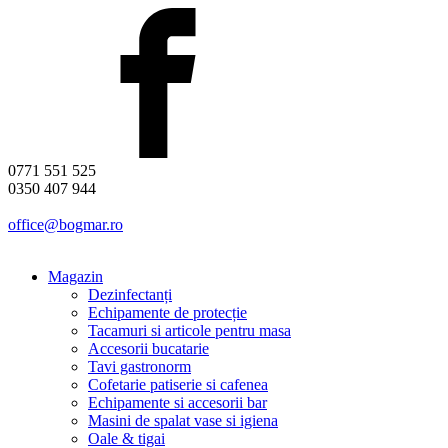
0771 551 525
0350 407 944
office@bogmar.ro
Magazin
Dezinfectanți
Echipamente de protecție
Tacamuri si articole pentru masa
Accesorii bucatarie
Tavi gastronorm
Cofetarie patiserie si cafenea
Echipamente si accesorii bar
Masini de spalat vase si igiena
Oale & tigai