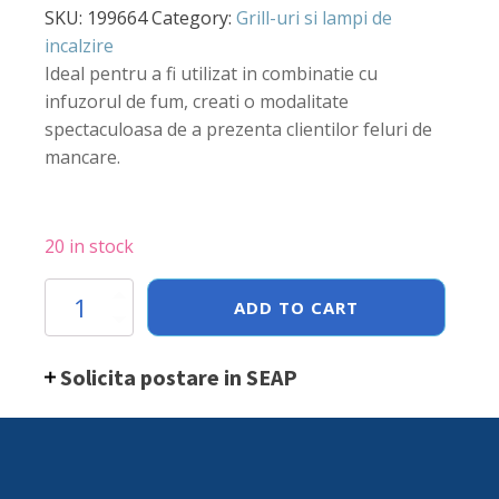
SKU:
199664
Category:
Grill-uri si lampi de
incalzire
Ideal pentru a fi utilizat in combinatie cu
infuzorul de fum, creati o modalitate
spectaculoasa de a prezenta clientilor feluri de
mancare.
20 in stock
Cloche
ADD TO CART
din
sticla
cu
Solicita postare in SEAP
gaura
pentru
furtun
fum,
Hendi,
diametru