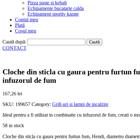
Pizza paste si kebab
Echipamente bucatarie calda
Echipament sportiv karate
Contul meu
Plată
Coșul meu
Caută după:
CONTACT
Cloche din sticla cu gaura pentru furtun 
infuzorul de fum
167,26
lei
SKU:
199657
Category:
Grill-uri si lampi de incalzire
Ideal pentru a fi utilizat in combinatie cu infuzorul de fum, creati o m
58 in stock
Cloche din sticla cu gaura pentru furtun fum, Hendi, diametru diamet