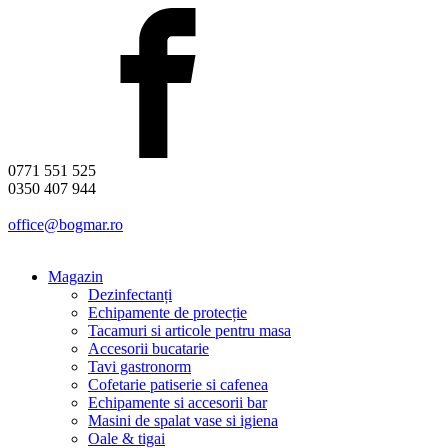
0771 551 525
0350 407 944
office@bogmar.ro
Magazin
Dezinfectanți
Echipamente de protecție
Tacamuri si articole pentru masa
Accesorii bucatarie
Tavi gastronorm
Cofetarie patiserie si cafenea
Echipamente si accesorii bar
Masini de spalat vase si igiena
Oale & tigai