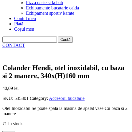
Pizza paste si kebab
Echipamente bucatarie calda
Echipament sportiv karate
Contul meu
Plată
Coșul meu
Caută
după:
CONTACT
Colander Hendi, otel inoxidabil, cu baza
si 2 manere, 340x(H)160 mm
40,09
lei
SKU:
535301
Category:
Accesorii bucatarie
Otel Inoxidabil Se poate spala la masina de spalat vase Cu baza si 2
manere
71 in stock