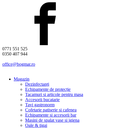
0771 551 525
0350 407 944
office@bogmar.ro
Magazin
Dezinfectanți
Echipamente de protecție
Tacamuri si articole pentru masa
Accesorii bucatarie
Tavi gastronorm
Cofetarie patiserie si cafenea
Echipamente si accesorii bar
Masini de spalat vase si igiena
Oale & tigai