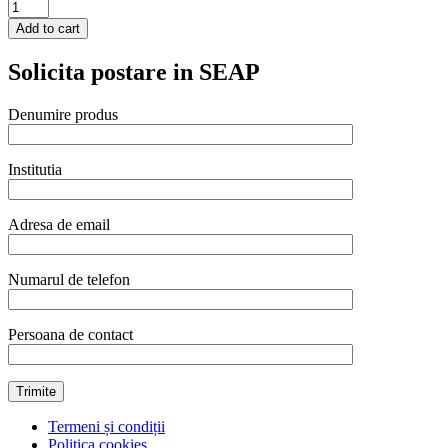
Colander
Hendi,
Add to cart
otel
inoxidabil,
Solicita postare in SEAP
cu
baza
si
Denumire produs
2
manere,
340x(H)160
Institutia
mm
quantity
Adresa de email
Numarul de telefon
Persoana de contact
Termeni și condiții
Politica cookies