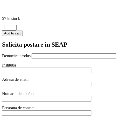
57 in stock
Contact
grill,
Add to cart
suprafete
striate
Solicita postare in SEAP
din
fonta
cu
Denumire produs
invelis
ceramic,
Institutia
1800
W,
corp
Adresa de email
inox,
Hendi,
potrvit
Numarul de telefon
si
pentru
uz
Persoana de contact
profesional
quantity