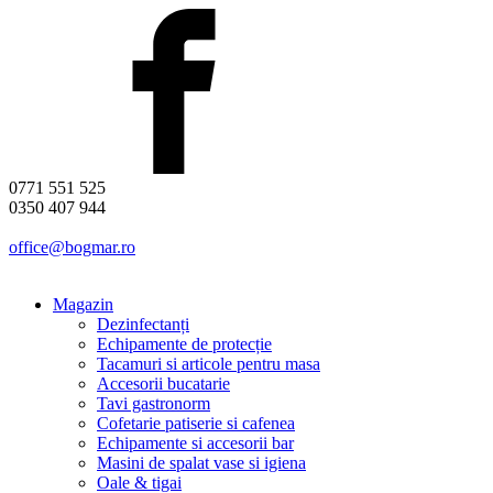
0771 551 525
0350 407 944
office@bogmar.ro
Magazin
Dezinfectanți
Echipamente de protecție
Tacamuri si articole pentru masa
Accesorii bucatarie
Tavi gastronorm
Cofetarie patiserie si cafenea
Echipamente si accesorii bar
Masini de spalat vase si igiena
Oale & tigai