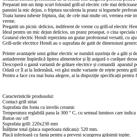
Preparati intr-un timp scurt folosind grill-ul electric cele mai delicioas
pannini la mic dejun, o friptura suculenta la pranz si legumele preferate
Toata lumea iubeste friptura, dar, de cele mai multe ori, vremea este im
vreme.
Pregatiti un picnic delicios, indiferent de vreme cu grill-ul electric Hen
Ideal pentru un mic dejun delicios, un pranz proaspat, o cina speciala s
Gratarul electric Hendi reprezinta un gratar profesional versatil, cu ajuto
Grill-urile electrice Hendi au o suprafata de gatit de dimensiuni generoas
Printre avantajele unui grătar electric se numără ușurința de a găti și de
antiaderente împiedică lipirea alimentelor și îți asigură o curățare deos
Descoperă o gamă variantă de grătare electrice și comandă aparatul pot
Odată ce îl ai la îndemână, vei găsi multe variante de rețete pentru gri
Pentru a face cea mai buna alegere, ai la dispoziție specificații pentru 
Caracteristicile produsului:
Contact grill striat
Suprafata din fonta cu invelis ceramic
Temperatura reglabilă pana la 300 ° C, cu semnal luminos care indica
Buton on/ off
Suprafata grill: 220x230 mm
Înălțime total (placa superioara ridicata): 520 mm.
Placă inferioară cu fanta pentru a preveni scurgerea grăsimii topite.