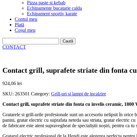
Pizza paste si kebab
Echipamente bucatarie calda
Echipament sportiv karate
Contul meu
Plată
Coșul meu
Caută
după:
CONTACT
Contact grill, suprafete striate din fonta c
924,06
lei
SKU:
263501
Category:
Grill-uri si lampi de incalzire
Contact grill, suprafete striate din fonta cu invelis ceramic, 1800
Gratarele si grill-urile profesionale sunt un accesoriu nelipsit în orice
panini, gratar electric cu suprafata neteda sau striata, gratar electric c
de fabricare este atent supravegheat de specialiștii noștri, pentru ca t
Gratarul electric profesional de la Hendi este alegerea perfecta pentru 