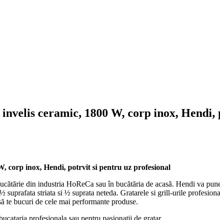
u invelis ceramic, 1800 W, corp inox, Hendi, 
 W, corp inox, Hendi, potrvit si pentru uz profesional
 bucătărie din industria HoReCa sau în bucătăria de acasă. Hendi va pune la
u ½ suprafata striata si ½ suprata neteda. Gratarele si grill-urile profesion
u să te bucuri de cele mai performante produse.
bucataria profesionala sau pentru pasionatii de gratar.