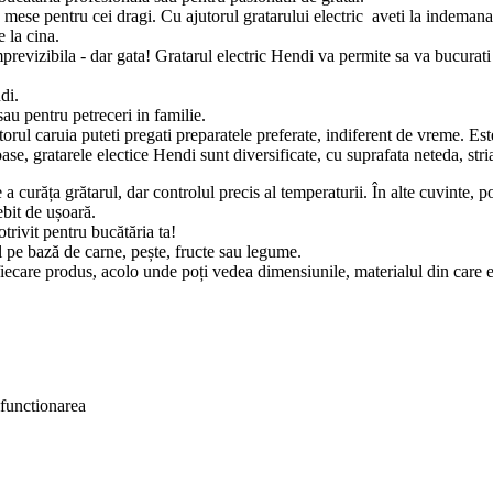
e mese pentru cei dragi. Cu ajutorul gratarului electric aveti la indemana 
 la cina.
previzibila - dar gata! Gratarul electric Hendi va permite sa va bucurati 
di.
au pentru petreceri in familie.
rul caruia puteti pregati preparatele preferate, indiferent de vreme. Este us
e, gratarele electice Hendi sunt diversificate, cu suprafata neteda, striata
 a curăța grătarul, dar controlul precis al temperaturii. În alte cuvinte, p
ebit de ușoară.
rivit pentru bucătăria ta!
ll pe bază de carne, pește, fructe sau legume.
fiecare produs, acolo unde poți vedea dimensiunile, materialul din care est
 functionarea