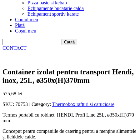
Pizza paste si kebab
Echipamente bucatarie calda
Echipament sportiv karate
Contul meu
Plată
Coșul meu
Caută
după:
CONTACT
Container izolat pentru transport Hendi,
inox, 25L, ø350x(H)370mm
575,68
lei
SKU:
707531
Category:
Thermobox rafturi si carucioare
Termos portabil cu robinet, HENDI, Profi Line,25L, ø350x(H)370
mm
Conceput pentru companiile de catering pentru a menține alimentele
și lichidele calde.