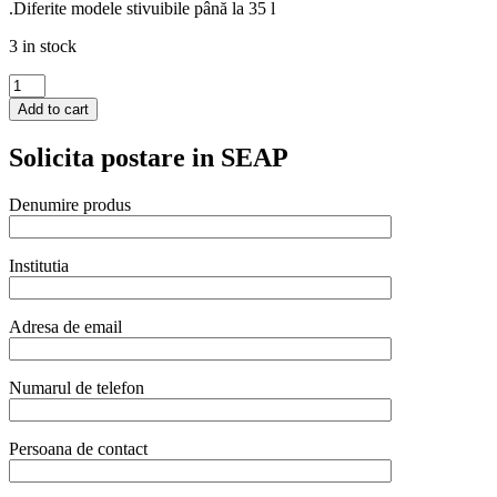
.Diferite modele stivuibile până la 35 l
3 in stock
Container
izolat
Add to cart
pentru
transport
Solicita postare in SEAP
Hendi,
inox,
25L,
Denumire produs
ø350x(H)370mm
quantity
Institutia
Adresa de email
Numarul de telefon
Persoana de contact