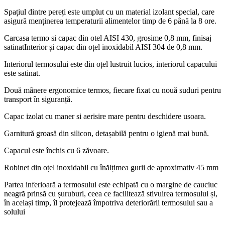
Spațiul dintre pereți este umplut cu un material izolant special, care
asigură menținerea temperaturii alimentelor timp de 6 până la 8 ore.
Carcasa termo si capac din otel AISI 430, grosime 0,8 mm, finisaj
satinatInterior și capac din oțel inoxidabil AISI 304 de 0,8 mm.
Interiorul termosului este din oțel lustruit lucios, interiorul capacului
este satinat.
Două mânere ergonomice termos, fiecare fixat cu nouă suduri pentru
transport în siguranță.
Capac izolat cu maner si aerisire mare pentru deschidere usoara.
Garnitură groasă din silicon, detașabilă pentru o igienă mai bună.
Capacul este închis cu 6 zăvoare.
Robinet din oțel inoxidabil cu înălțimea gurii de aproximativ 45 mm
Partea inferioară a termosului este echipată cu o margine de cauciuc
neagră prinsă cu șuruburi, ceea ce facilitează stivuirea termosului și,
în același timp, îl protejează împotriva deteriorării termosului sau a
solului