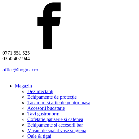
0771 551 525
0350 407 944
office@bogmar.ro
Magazin
Dezinfectanți
Echipamente de protecție
Tacamuri si articole pentru masa
Accesorii bucatarie
Tavi gastronorm
Cofetarie patiserie si cafenea
Echipamente si accesorii bar
Masini de spalat vase si igiena
Oale & tigai