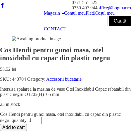
0771 551 525
0350 407 944
office@bogmar.ro
Magazin
Contul meu
Plată
Coșul meu
CONTACT
Cos Hendi pentru gunoi masa, otel
inoxidabil cu capac din plastic negru
58,52
lei
SKU:
440704
Category:
Accesorii bucatarie
Interzisa spalarea la masina de vase Otel Inoxidabil Capac rabatabil din
plastic negru Ø120x(H)165 mm
23 in stock
Cos Hendi pentru gunoi masa, otel inoxidabil cu capac din plastic
negru quantity
Add to cart