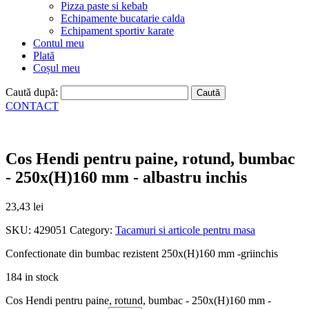
Pizza paste si kebab
Echipamente bucatarie calda
Echipament sportiv karate
Contul meu
Plată
Coșul meu
Caută după:
CONTACT
Cos Hendi pentru paine, rotund, bumbac
- 250x(H)160 mm - albastru inchis
23,43
lei
SKU:
429051
Category:
Tacamuri si articole pentru masa
Confectionate din bumbac rezistent 250x(H)160 mm -griinchis
184 in stock
Cos Hendi pentru paine, rotund, bumbac - 250x(H)160 mm -