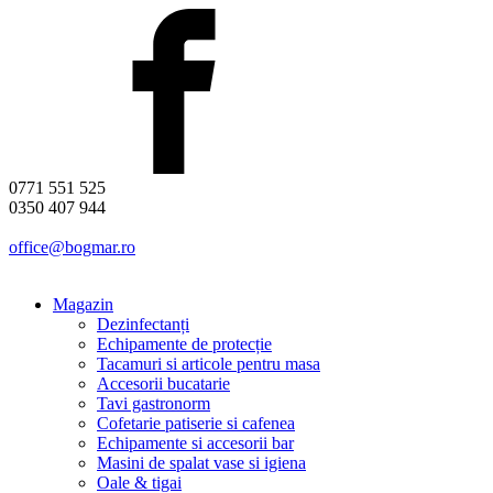
0771 551 525
0350 407 944
office@bogmar.ro
Magazin
Dezinfectanți
Echipamente de protecție
Tacamuri si articole pentru masa
Accesorii bucatarie
Tavi gastronorm
Cofetarie patiserie si cafenea
Echipamente si accesorii bar
Masini de spalat vase si igiena
Oale & tigai