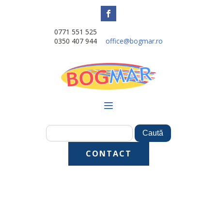
0771 551 525
0350 407 944
office@bogmar.ro
CONTACT