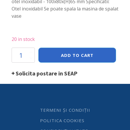
otel inoxidabil - 100x80x(H)65 mm Specificatii:
Otel inoxidabil Se poate spala la masina de spalat
vase
20 in stock
Cos
ADD TO CART
Hendi
tip
friteuza,
Solicita postare in SEAP
pentru
servire
snacks,
inox,
105x90x(h)60
mm
quantity
TERMENI ȘI CONDIȚII
POLITICA COOKIES