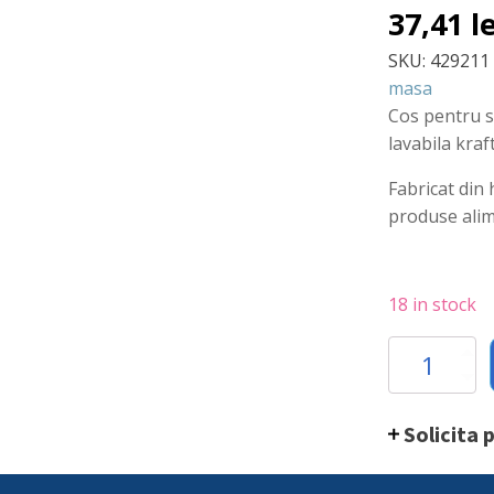
37,41
l
SKU:
429211
masa
Cos pentru se
lavabila kra
Fabricat din 
produse ali
18 in stock
Cos
pentru
servire
paine,
Solicita 
Hendi
fabricat
din