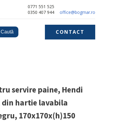
0771 551 525
0350 407 944
office@bogmar.ro
CONTACT
ru servire paine, Hendi
 din hartie lavabila
Negru, 170x170x(h)150