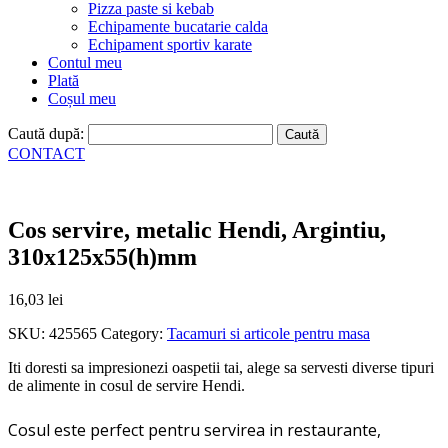
Pizza paste si kebab
Echipamente bucatarie calda
Echipament sportiv karate
Contul meu
Plată
Coșul meu
Caută după:
CONTACT
Cos servire, metalic Hendi, Argintiu,
310x125x55(h)mm
16,03
lei
SKU:
425565
Category:
Tacamuri si articole pentru masa
Iti doresti sa impresionezi oaspetii tai, alege sa servesti diverse tipuri
de alimente in cosul de servire Hendi.
Cosul este perfect pentru servirea in restaurante,