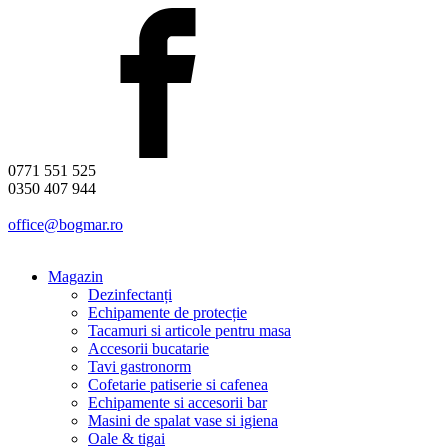
0771 551 525
0350 407 944
office@bogmar.ro
Magazin
Dezinfectanți
Echipamente de protecție
Tacamuri si articole pentru masa
Accesorii bucatarie
Tavi gastronorm
Cofetarie patiserie si cafenea
Echipamente si accesorii bar
Masini de spalat vase si igiena
Oale & tigai