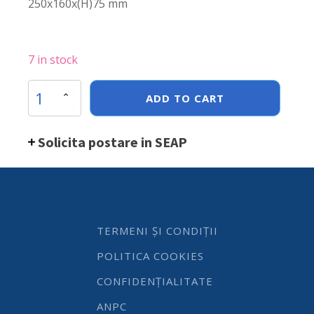
250x160x(H)75 mm
7 in stock
Cos
ADD TO CART
servire
paine
cu
Solicita postare in SEAP
punga
textila,
Hendi,
250x160x(H)75
mm
quantity
TERMENI ȘI CONDIȚII
POLITICA COOKIES
CONFIDENȚIALITATE
ANPC