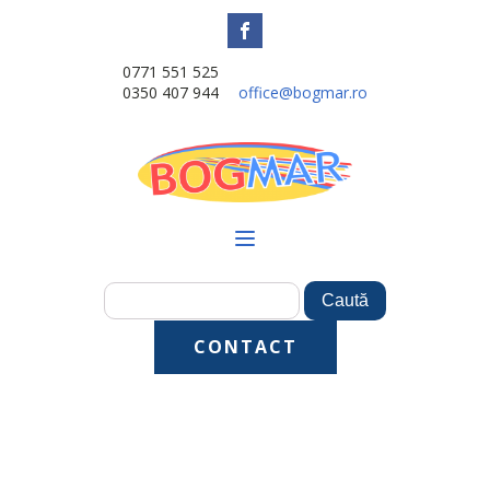
0771 551 525
0350 407 944
office@bogmar.ro
CONTACT