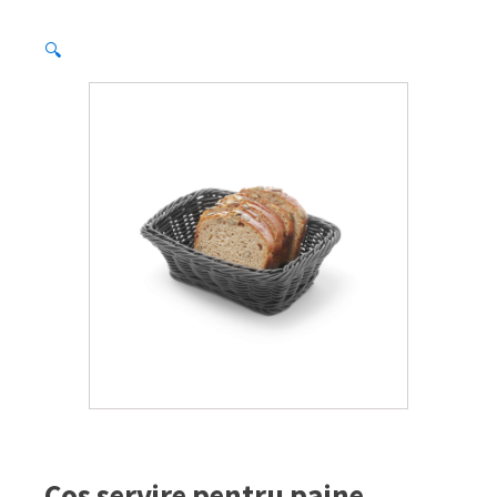
🔍
Cos servire pentru paine,