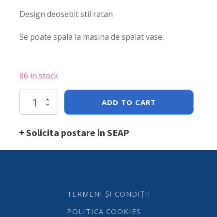
Design deosebit stil ratan
Se poate spala la masina de spalat vase.
86 in stock
Cos
ADD TO CART
servire
pentru
paine,
Solicita postare in SEAP
dreptunghiular,
Hendi,
Negru,
190x130x(h)60
mm
quantity
TERMENI ȘI CONDIȚII
POLITICA COOKIES