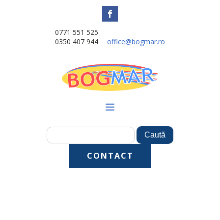
0771 551 525
0350 407 944
office@bogmar.ro
CONTACT