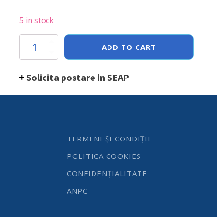
5 in stock
Cos
ADD TO CART
servire
pentru
snacks
Solicita postare in SEAP
tip
galetusa
,
inox,
87x(H)93
mm
quantity
TERMENI ȘI CONDIȚII
POLITICA COOKIES
CONFIDENȚIALITATE
ANPC