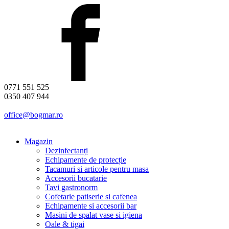
0771 551 525
0350 407 944
office@bogmar.ro
Magazin
Dezinfectanți
Echipamente de protecție
Tacamuri si articole pentru masa
Accesorii bucatarie
Tavi gastronorm
Cofetarie patiserie si cafenea
Echipamente si accesorii bar
Masini de spalat vase si igiena
Oale & tigai