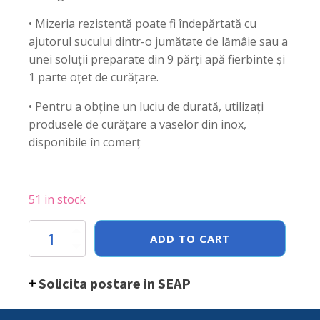
• Mizeria rezistentă poate fi îndepărtată cu
ajutorul sucului dintr-o jumătate de lămâie sau a
unei soluții preparate din 9 părți apă fierbinte și
1 parte oțet de curățare.
• Pentru a obține un luciu de durată, utilizați
produsele de curățare a vaselor din inox,
disponibile în comerț
51 in stock
Cratita
ADD TO CART
cu
coada,
1,5
Solicita postare in SEAP
Lit,16
cm
diametru