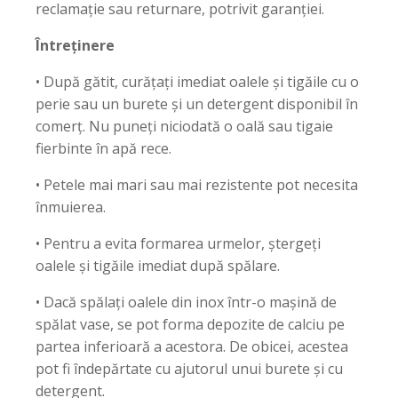
reclamație sau returnare, potrivit garanției.
Întreținere
• După gătit, curățați imediat oalele și tigăile cu o
perie sau un burete și un detergent disponibil în
comerț. Nu puneți niciodată o oală sau tigaie
fierbinte în apă rece.
• Petele mai mari sau mai rezistente pot necesita
înmuierea.
• Pentru a evita formarea urmelor, ștergeți
oalele și tigăile imediat după spălare.
• Dacă spălați oalele din inox într-o mașină de
spălat vase, se pot forma depozite de calciu pe
partea inferioară a acestora. De obicei, acestea
pot fi îndepărtate cu ajutorul unui burete și cu
detergent.