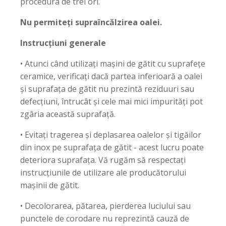
procedura de trei ori.
Nu permiteți supraîncălzirea oalei.
Instrucțiuni generale
• Atunci când utilizați mașini de gătit cu suprafețe
ceramice, verificați dacă partea inferioară a oalei
și suprafața de gătit nu prezintă reziduuri sau
defecțiuni, întrucât și cele mai mici impurități pot
zgâria această suprafață.
• Evitați tragerea și deplasarea oalelor și tigăilor
din inox pe suprafața de gătit - acest lucru poate
deteriora suprafața. Vă rugăm să respectați
instrucțiunile de utilizare ale producătorului
mașinii de gătit.
• Decolorarea, pătarea, pierderea luciului sau
punctele de corodare nu reprezintă cauză de