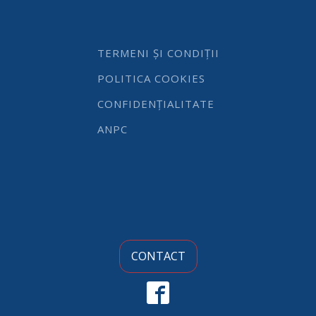
x
7,5
cm
inaltime,
TERMENI ȘI CONDIȚII
inox,
gama
POLITICA COOKIES
Hendi
Profi
CONFIDENȚIALITATE
Line,
potrivita
ANPC
si
pentru
uz
profesional
quantity
CONTACT