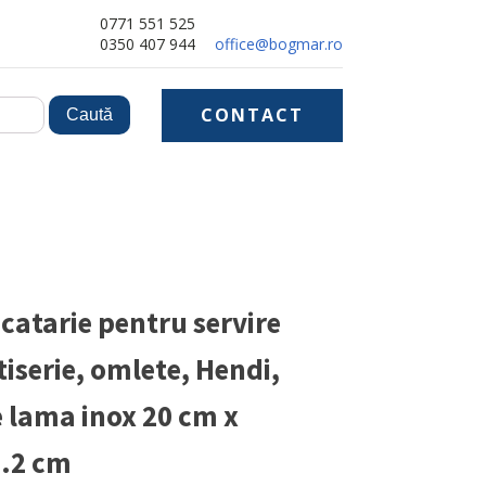
0771 551 525
0350 407 944
office@bogmar.ro
CONTACT
catarie pentru servire
tiserie, omlete, Hendi,
 lama inox 20 cm x
3.2 cm