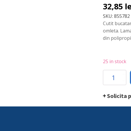
32,85
l
SKU:
855782
Cutit bucatar
omleta. Lama
din poliprop
25 in stock
Cutit
bucatarie
pentru
servire
Solicita 
tort,
patiserie,
omlete,
Hendi,
lungime
lama
inox