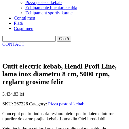
Pizza paste si kebab
Echipamente bucatarie calda
Echipament sportiv karate
Contul meu
Plată
Coșul meu
Caută
după:
CONTACT
Cutit electric kebab, Hendi Profi Line,
lama inox diametru 8 cm, 5000 rpm,
reglare grosime felie
3.434,83
lei
SKU:
267226
Category:
Pizza paste si kebab
Conceput pentru industria restaurantelor pentru taierea tuturor
tipurilor de carne prajita kebab .Lama din Otel inoxidabil.
Setul include: ascutitor lama, lama suplimentara, cablu de