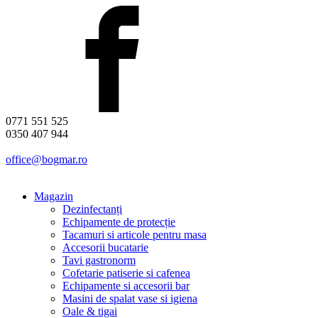
0771 551 525
0350 407 944
office@bogmar.ro
Magazin
Dezinfectanți
Echipamente de protecție
Tacamuri si articole pentru masa
Accesorii bucatarie
Tavi gastronorm
Cofetarie patiserie si cafenea
Echipamente si accesorii bar
Masini de spalat vase si igiena
Oale & tigai