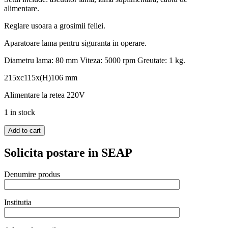
alimentare.
Reglare usoara a grosimii feliei.
Aparatoare lama pentru siguranta in operare.
Diametru lama: 80 mm Viteza: 5000 rpm Greutate: 1 kg.
215xc115x(H)106 mm
Alimentare la retea 220V
1 in stock
Cutit
Add to cart
electric
kebab,
Solicita postare in SEAP
Hendi
Profi
Denumire produs
Line,
lama
inox
Institutia
diametru
8
cm,