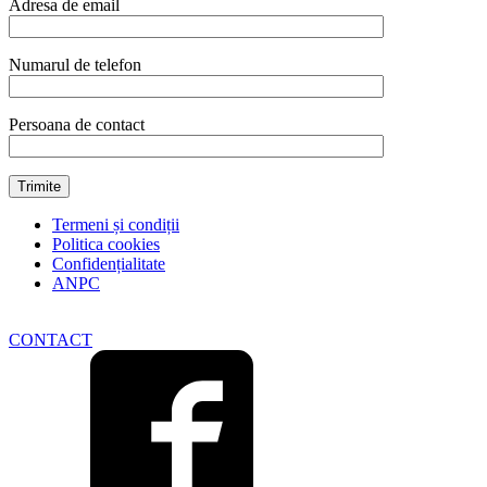
5000
Adresa de email
rpm,
reglare
grosime
Numarul de telefon
felie
quantity
Persoana de contact
Termeni și condiții
Politica cookies
Confidențialitate
ANPC
CONTACT