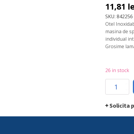
11,81
l
SKU:
842256
Otel Inoxidab
masina de sp
individual in
Grosime lama
26 in stock
Cutit
universal
model
scurt,
Solicita 
lungime
lama
inox
9
cm