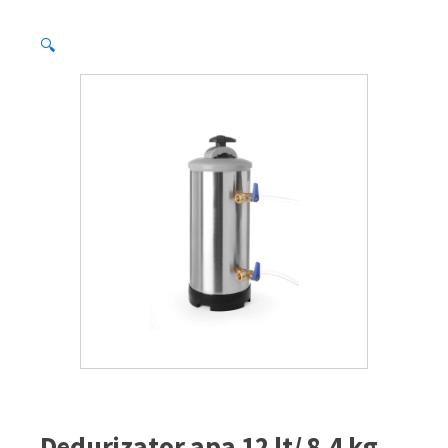
🔍
Dedurizator apa 12 lt/ 8,4 kg,