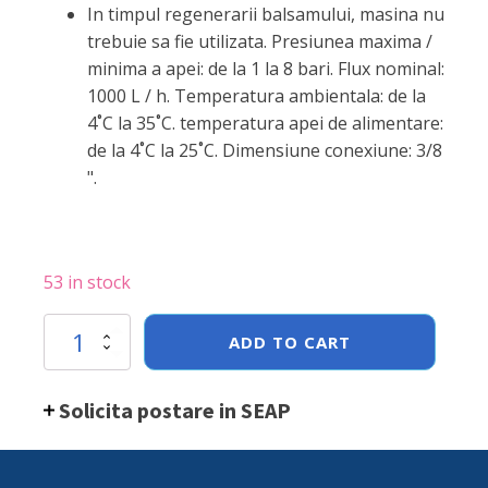
In timpul regenerarii balsamului, masina nu
trebuie sa fie utilizata. Presiunea maxima /
minima a apei: de la 1 la 8 bari. Flux nominal:
1000 L / h. Temperatura ambientala: de la
4˚C la 35˚C. temperatura apei de alimentare:
de la 4˚C la 25˚C. Dimensiune conexiune: 3/8
".
53 in stock
Dedurizator
ADD TO CART
apa
12
lt/
Solicita postare in SEAP
8,4
kg,
inox,
ø185x(H)500