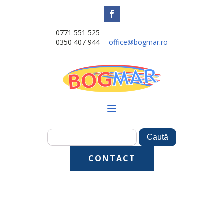
0771 551 525
0350 407 944
office@bogmar.ro
CONTACT