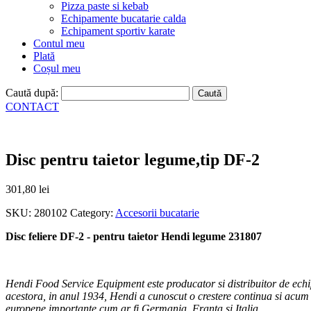
Pizza paste si kebab
Echipamente bucatarie calda
Echipament sportiv karate
Contul meu
Plată
Coșul meu
Caută după:
CONTACT
Disc pentru taietor legume,tip DF-2
301,80
lei
SKU:
280102
Category:
Accesorii bucatarie
Disc feliere DF-2 - pentru taietor Hendi legume 231807
Hendi Food Service Equipment este producator si distribuitor de echip
acestora, in anul 1934, Hendi a cunoscut o crestere continua si acum 
europene importante,cum ar fi Germania, Franta si Italia.