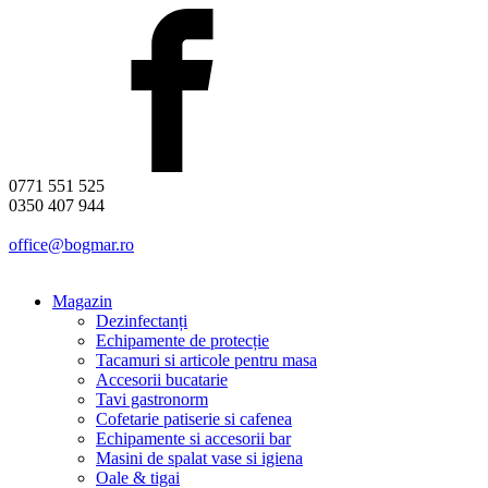
0771 551 525
0350 407 944
office@bogmar.ro
Magazin
Dezinfectanți
Echipamente de protecție
Tacamuri si articole pentru masa
Accesorii bucatarie
Tavi gastronorm
Cofetarie patiserie si cafenea
Echipamente si accesorii bar
Masini de spalat vase si igiena
Oale & tigai