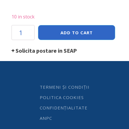
10 in stock
Disc
ADD TO CART
taiere
cuburi
8x8
Solicita postare in SEAP
mm
(231807;231852)
quantity
TERMENI ȘI CONDIȚII
POLITICA COOKIES
CONFIDENȚIALITATE
ANPC