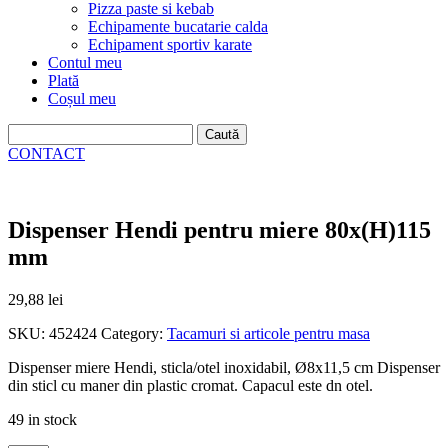
Pizza paste si kebab
Echipamente bucatarie calda
Echipament sportiv karate
Contul meu
Plată
Coșul meu
Caută
după:
CONTACT
Dispenser Hendi pentru miere 80x(H)115
mm
29,88
lei
SKU:
452424
Category:
Tacamuri si articole pentru masa
Dispenser miere Hendi, sticla/otel inoxidabil, Ø8x11,5 cm Dispenser
din sticl cu maner din plastic cromat. Capacul este dn otel.
49 in stock