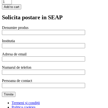
Dispenser
Hendi
Add to cart
pentru
miere
Solicita postare in SEAP
80x(H)115
mm
quantity
Denumire produs
Institutia
Adresa de email
Numarul de telefon
Persoana de contact
Termeni și condiții
Politica cookies