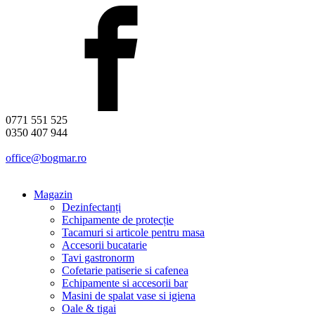
0771 551 525
0350 407 944
office@bogmar.ro
Magazin
Dezinfectanți
Echipamente de protecție
Tacamuri si articole pentru masa
Accesorii bucatarie
Tavi gastronorm
Cofetarie patiserie si cafenea
Echipamente si accesorii bar
Masini de spalat vase si igiena
Oale & tigai