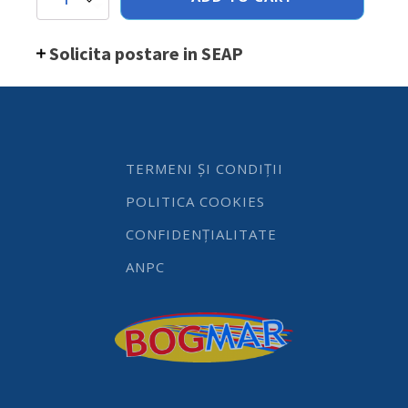
ulei/otet,
din
sticla,
Solicita postare in SEAP
55x55x(H)147
mm,
Hendi,
set
12
buc.
quantity
TERMENI ȘI CONDIȚII
POLITICA COOKIES
CONFIDENȚIALITATE
ANPC