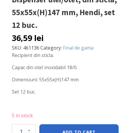
55x55x(H)147 mm, Hendi, set
12 buc.
36,59
lei
SKU:
461136
Category:
Final de gama
Recipient din sticla.
Capac din otel inoxidabil 18/0.
Dimensiuni: 55x55x(H)147 mm
Set 12 buc.
5 in stock
Dispenser
ADD TO CART