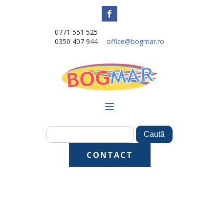
0771 551 525
0350 407 944
office@bogmar.ro
CONTACT