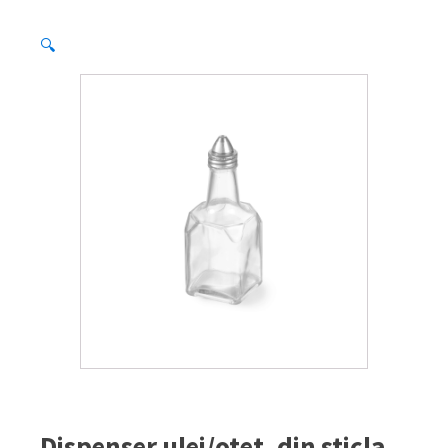
🔍
Dispenser ulei/otet, din sticla,