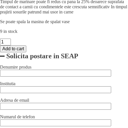
Timpul de marinare poate fi redus cu pana la 25% deoarece suprafata
de contact a carnii cu condimentele este crescuta semnificativ In timpul
prajirii sosurile patrund mai usor in carne
Se poate spala la masina de spalat vase
9 in stock
Dispozitiv
fragezire
Add to cart
carne
Solicita postare in SEAP
Hendi,
cu
51
Denumire produs
lame,
otel
inoxidabil
Institutia
18/8,
plastic
ABS,
Adresa de email
Negru,
15x4.2x11.8
cm
Numarul de telefon
quantity