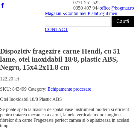
0771 551 525
0350 407 944
office@bogmar.ro
Magazin
Contul meu
Plată
Coșul meu
CONTACT
Dispozitiv fragezire carne Hendi, cu 51
lame, otel inoxidabil 18/8, plastic ABS,
Negru, 15x4.2x11.8 cm
122,20
lei
SKU:
843499
Category:
Echipamente procesare
Otel Inoxidabil 18/8 Plastic ABS
Se poate spala la masina de spalat vase Instrument modern si eficient
pentru tratarea mecanica a carnii, lamele verticale reduc lungimea
fibrelor din carne Fragezeste perfect carnea si o aplatizeaza in acelasi
timp