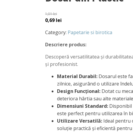
1,01
lei
0,69
lei
Category:
Papetarie si birotica
Descriere produs:
Descoperă versatilitatea și durabilitate
și profesionist.
Material Durabil:
Dosarul este fab
zilnice, asigurând o utilizare îndelu
Design Funcțional:
Dotat cu mecan
deteriora hârtia sau alte materiale 
Dimensiuni Standard:
Disponibil 
este perfect pentru utilizarea în bi
Utilizare Versatilă:
Ideal pentru 
soluție practică și eficientă pent