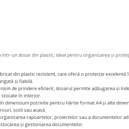
a într-un dosar din plastic, ideal pentru organizarea și prot
ricat din plastic rezistent, care oferă o protecție excelentă î
ngată și fiabilă.
ism de prindere eficient, dosarul permite adăugarea și înd
stocate în interior.
în dimensiuni potrivite pentru hârtie format A4 și alte dimen
rouri, școli sau acasă.
organizarea rapoartelor, proiectelor sau a documentelor admi
ru stocarea și gestionarea documentelor.