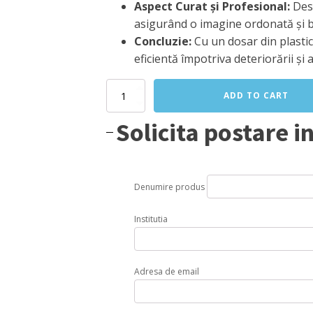
Aspect Curat și Profesional:
Desi
asigurând o imagine ordonată și b
Concluzie:
Cu un dosar din plastic
eficientă împotriva deteriorării și 
Dosar
ADD TO CART
din
Plastic
Solicita postare i
quantity
Denumire produs
Institutia
Adresa de email