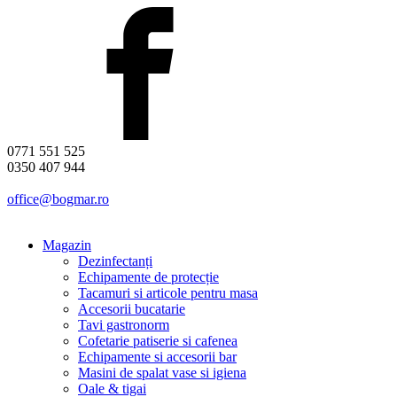
0771 551 525
0350 407 944
office@bogmar.ro
Magazin
Dezinfectanți
Echipamente de protecție
Tacamuri si articole pentru masa
Accesorii bucatarie
Tavi gastronorm
Cofetarie patiserie si cafenea
Echipamente si accesorii bar
Masini de spalat vase si igiena
Oale & tigai