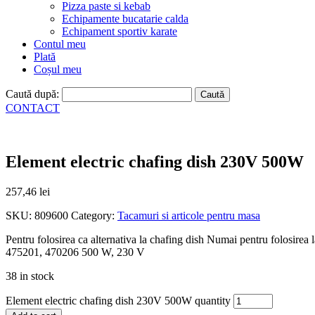
Pizza paste si kebab
Echipamente bucatarie calda
Echipament sportiv karate
Contul meu
Plată
Coșul meu
Caută după:
CONTACT
Element electric chafing dish 230V 500W
257,46
lei
SKU:
809600
Category:
Tacamuri si articole pentru masa
Pentru folosirea ca alternativa la chafing dish Numai pentru folosirea 
475201, 470206 500 W, 230 V
38 in stock
Element electric chafing dish 230V 500W quantity