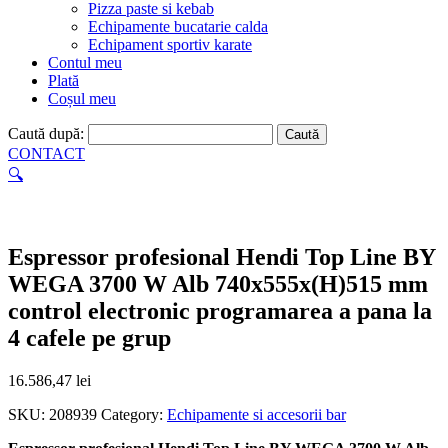
Pizza paste si kebab
Echipamente bucatarie calda
Echipament sportiv karate
Contul meu
Plată
Coșul meu
Caută după:
CONTACT
🔍
Espressor profesional Hendi Top Line BY
WEGA 3700 W Alb 740x555x(H)515 mm
control electronic programarea a pana la
4 cafele pe grup
16.586,47
lei
SKU:
208939
Category:
Echipamente si accesorii bar