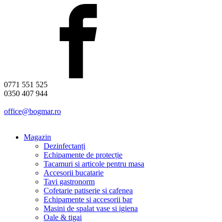
0771 551 525
0350 407 944
office@bogmar.ro
Magazin
Dezinfectanți
Echipamente de protecție
Tacamuri si articole pentru masa
Accesorii bucatarie
Tavi gastronorm
Cofetarie patiserie si cafenea
Echipamente si accesorii bar
Masini de spalat vase si igiena
Oale & tigai