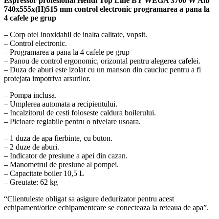
Espressor profesional Hendi Top Line BY WEGA 3700 W Alb
740x555x(H)515 mm control electronic programarea a pana la
4 cafele pe grup
– Corp otel inoxidabil de inalta calitate, vopsit.
– Control electronic.
– Programarea a pana la 4 cafele pe grup
– Panou de control ergonomic, orizontal pentru alegerea cafelei.
– Duza de aburi este izolat cu un manson din cauciuc pentru a fi
protejata impotriva arsurilor.
– Pompa inclusa.
– Umplerea automata a recipientului.
– Incalzitorul de cesti foloseste caldura boilerului.
– Picioare reglabile pentru o nivelare usoara.
– 1 duza de apa fierbinte, cu buton.
– 2 duze de aburi.
– Indicator de presiune a apei din cazan.
– Manometrul de presiune al pompei.
– Capacitate boiler 10,5 L
– Greutate: 62 kg
“Clientuleste obligat sa asigure dedurizator pentru acest
echipament/orice echipamentcare se conecteaza la reteaua de apa”.