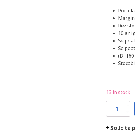
Portela
Margini
Reziste
10 ani 
Se poat
Se poat
(D) 16
Stocabi
13 in stock
Farfurie
Hendi
intinsa
(D)
Solicita 
160
mm,