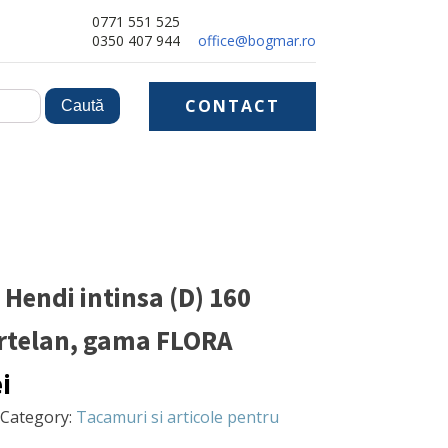
0771 551 525
0350 407 944
office@bogmar.ro
CONTACT
 Hendi intinsa (D) 160
telan, gama FLORA
ei
Category:
Tacamuri si articole pentru