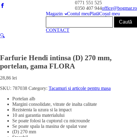
0771 551 525
0350 407 944
office@bogmar.ro
Magazin
Contul meu
Plată
Coșul meu
CONTACT
🔍
Farfurie Hendi intinsa (D) 270 mm,
portelan, gama FLORA
28,86
lei
SKU:
787038
Category:
Tacamuri si articole pentru masa
Portelan alb
Margini consolidate, vitrate de inalta calitate
Rezistenta la uzura si la impact
10 ani garantia materialului
Se poate folosi la cuptorul cu microunde
Se poate spala la masina de spalat vase
(D) 270 mm