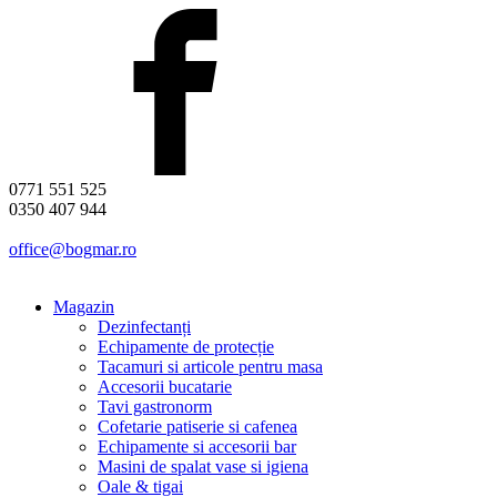
0771 551 525
0350 407 944
office@bogmar.ro
Magazin
Dezinfectanți
Echipamente de protecție
Tacamuri si articole pentru masa
Accesorii bucatarie
Tavi gastronorm
Cofetarie patiserie si cafenea
Echipamente si accesorii bar
Masini de spalat vase si igiena
Oale & tigai