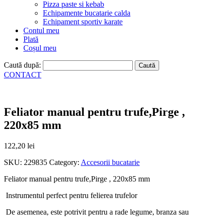
Pizza paste si kebab
Echipamente bucatarie calda
Echipament sportiv karate
Contul meu
Plată
Coșul meu
Caută după:
CONTACT
Feliator manual pentru trufe,Pirge ,
220x85 mm
122,20
lei
SKU:
229835
Category:
Accesorii bucatarie
Feliator manual pentru trufe,Pirge , 220x85 mm
Instrumentul perfect pentru felierea trufelor
De asemenea, este potrivit pentru a rade legume, branza sau