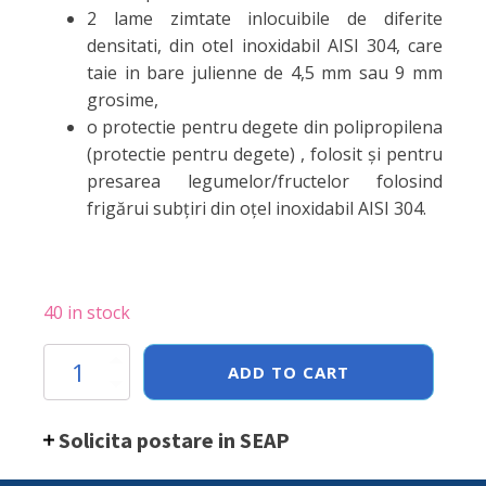
2 lame zimtate inlocuibile de diferite
densitati, din otel inoxidabil AISI 304, care
taie in bare julienne de 4,5 mm sau 9 mm
grosime,
o protectie pentru degete din polipropilena
(protectie pentru degete) , folosit și pentru
presarea legumelor/fructelor folosind
frigărui subțiri din oțel inoxidabil AISI 304.
40 in stock
Feliator
ADD TO CART
pentru
legume
tip
Solicita postare in SEAP
'Mandoline'
quantity