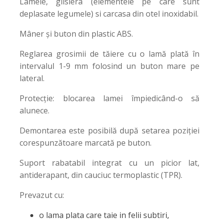
Lamele, glisiera (elementele pe care sunt
deplasate legumele) si carcasa din otel inoxidabil.
Mâner și buton din plastic ABS.
Reglarea grosimii de tăiere cu o lamă plată în
intervalul 1-9 mm folosind un buton mare pe
lateral.
Protecție: blocarea lamei împiedicând-o să
alunece.
Demontarea este posibilă după setarea poziției
corespunzătoare marcată pe buton.
Suport rabatabil integrat cu un picior lat,
antiderapant, din cauciuc termoplastic (TPR).
Prevazut cu:
o lama plata care taie in felii subtiri,