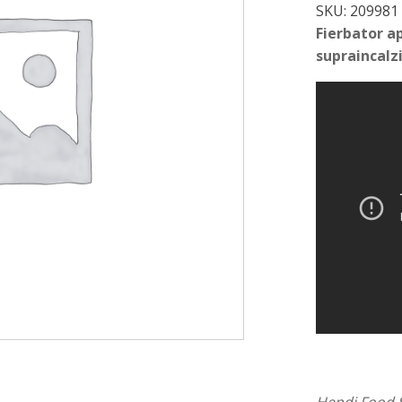
SKU:
209981
Fierbator ap
supraincalz