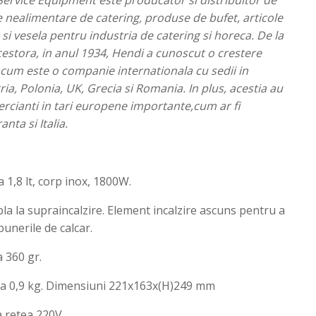
ervice Equipment este producator si distribuitor de
nealimentare de catering, produse de bufet, articole
si vesela pentru industria de catering si horeca. De la
acestora, in anul 1934, Hendi a cunoscut o crestere
acum este o companie internationala cu sedii in
ia, Polonia, UK, Grecia si Romania. In plus, acestia au
ercianti in tari europene importante,cum ar fi
nta si Italia.
 1,8 lt, corp inox, 1800W.
la la supraincalzire. Element incalzire ascuns pentru a
unerile de calcar.
 360 gr.
ta 0,9 kg. Dimensiuni 221x163x(H)249 mm
a retea 220V