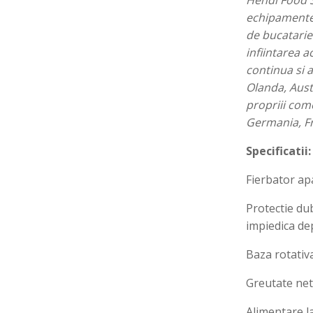
Hendi Food S
echipamente 
de bucatarie 
infiintarea 
continua si 
Olanda, Austr
propriii com
Germania, Fra
Specificatii:
Fierbator apa
Protectie dub
impiedica dep
Baza rotativa
Greutate ne
Alimentare l