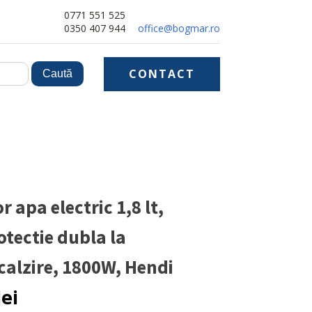
0771 551 525
0350 407 944
office@bogmar.ro
CONTACT
r apa electric 1,8 lt,
otectie dubla la
calzire, 1800W, Hendi
lei