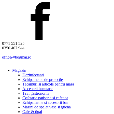
0771 551 525
0350 407 944
office@bogmar.ro
Magazin
Dezinfectanți
Echipamente de protecție
Tacamuri si articole pentru masa
Accesorii bucatarie
Tavi gastronorm
Cofetarie patiserie si cafenea
Echipamente si accesorii bar
Masini de spalat vase si igiena
Oale & tigai