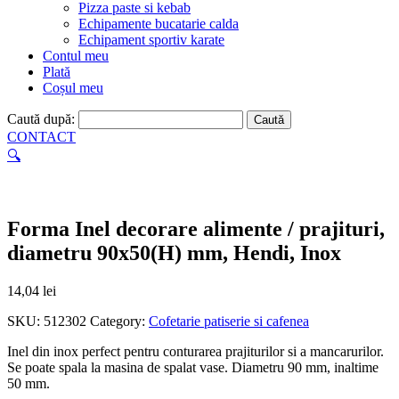
Pizza paste si kebab
Echipamente bucatarie calda
Echipament sportiv karate
Contul meu
Plată
Coșul meu
Caută după:
CONTACT
🔍
Forma Inel decorare alimente / prajituri,
diametru 90x50(H) mm, Hendi, Inox
14,04
lei
SKU:
512302
Category:
Cofetarie patiserie si cafenea
Inel din inox perfect pentru conturarea prajiturilor si a mancarurilor.
Se poate spala la masina de spalat vase. Diametru 90 mm, inaltime
50 mm.