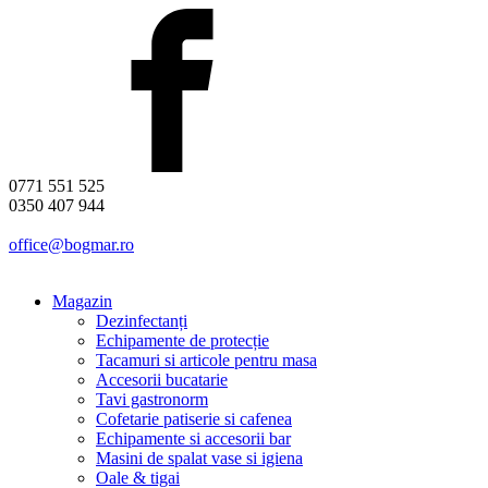
0771 551 525
0350 407 944
office@bogmar.ro
Magazin
Dezinfectanți
Echipamente de protecție
Tacamuri si articole pentru masa
Accesorii bucatarie
Tavi gastronorm
Cofetarie patiserie si cafenea
Echipamente si accesorii bar
Masini de spalat vase si igiena
Oale & tigai