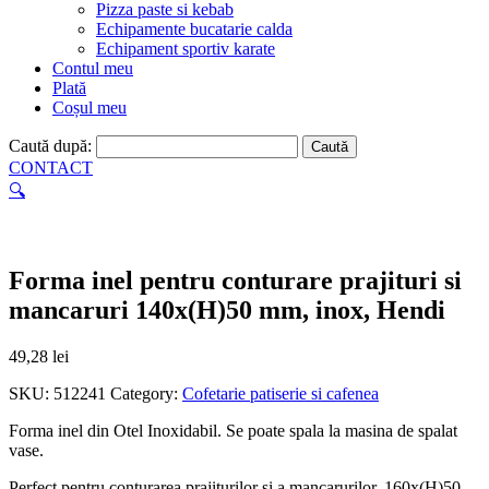
Pizza paste si kebab
Echipamente bucatarie calda
Echipament sportiv karate
Contul meu
Plată
Coșul meu
Caută după:
CONTACT
🔍
Forma inel pentru conturare prajituri si
mancaruri 140x(H)50 mm, inox, Hendi
49,28
lei
SKU:
512241
Category:
Cofetarie patiserie si cafenea
Forma inel din Otel Inoxidabil. Se poate spala la masina de spalat
vase.
Perfect pentru conturarea prajiturilor si a mancarurilor. 160x(H)50