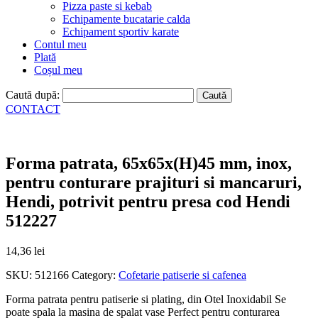
Pizza paste si kebab
Echipamente bucatarie calda
Echipament sportiv karate
Contul meu
Plată
Coșul meu
Caută după:
CONTACT
Forma patrata, 65x65x(H)45 mm, inox,
pentru conturare prajituri si mancaruri,
Hendi, potrivit pentru presa cod Hendi
512227
14,36
lei
SKU:
512166
Category:
Cofetarie patiserie si cafenea
Forma patrata pentru patiserie si plating, din Otel Inoxidabil Se
poate spala la masina de spalat vase Perfect pentru conturarea