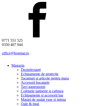
0771 551 525
0350 407 944
office@bogmar.ro
Magazin
Dezinfectanți
Echipamente de protecție
Tacamuri si articole pentru masa
Accesorii bucatarie
Tavi gastronorm
Cofetarie patiserie si cafenea
Echipamente si accesorii bar
Masini de spalat vase si igiena
Oale & tigai