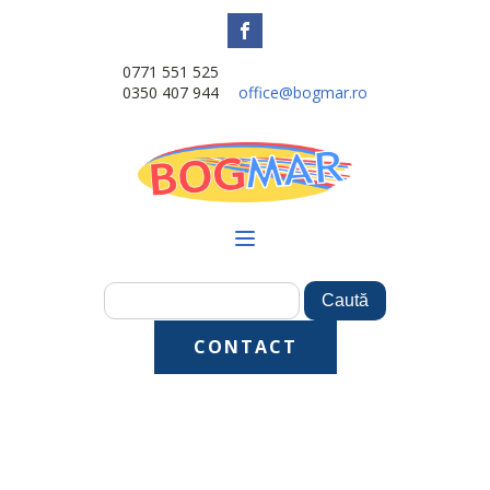
0771 551 525
0350 407 944
office@bogmar.ro
CONTACT