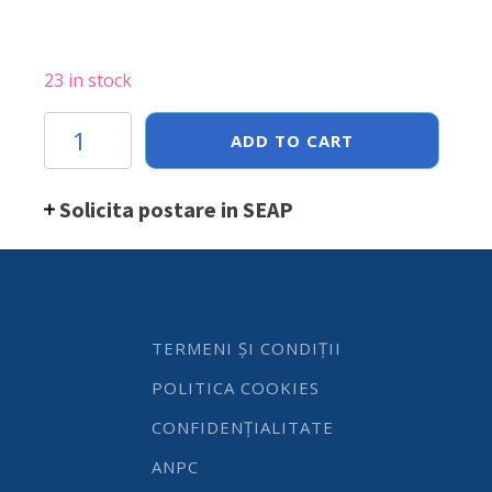
23 in stock
Forma
ADD TO CART
rotunda
din
inox
Solicita postare in SEAP
Hendi
pentru
pastiserie
si
cofetarie,
160x(H)60mm
quantity
TERMENI ȘI CONDIȚII
POLITICA COOKIES
CONFIDENȚIALITATE
ANPC