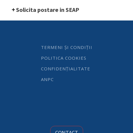
dimensiuni
Solicita postare in SEAP
660X660X160mm
quantity
TERMENI ȘI CONDIȚII
POLITICA COOKIES
CONFIDENȚIALITATE
ANPC
CONTACT