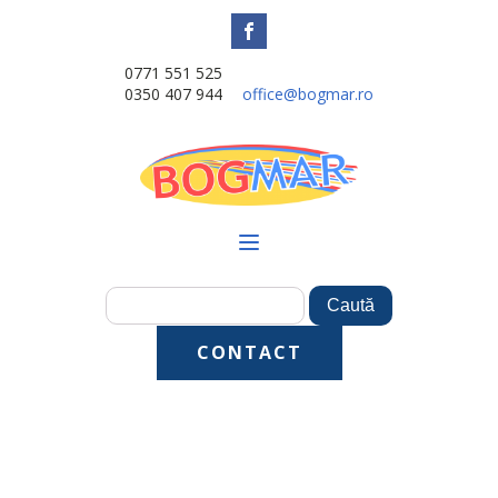
0771 551 525
0350 407 944
office@bogmar.ro
CONTACT