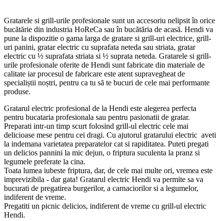
Gratarele si grill-urile profesionale sunt un accesoriu nelipsit în orice
bucătărie din industria HoReCa sau în bucătăria de acasă. Hendi va
pune la dispozitie o gama larga de gratare si grill-uri electrice, grill-
uri panini, gratar electric cu suprafata neteda sau striata, gratar
electric cu ½ suprafata striata si ½ suprata neteda. Gratarele si grill-
urile profesionale oferite de Hendi sunt fabricate din materiale de
calitate iar procesul de fabricare este atent supravegheat de
specialiștii noștri, pentru ca tu să te bucuri de cele mai performante
produse.
Gratarul electric profesional de la Hendi este alegerea perfecta
pentru bucataria profesionala sau pentru pasionatii de gratar.
Preparati intr-un timp scurt folosind grill-ul electric cele mai
delicioase mese pentru cei dragi. Cu ajutorul gratarului electric aveti
la indemana varietatea preparatelor cat si rapiditatea. Puteti pregati
un delicios pannini la mic dejun, o friptura suculenta la pranz si
legumele preferate la cina.
Toata lumea iubeste friptura, dar, de cele mai multe ori, vremea este
imprevizibila - dar gata! Gratarul electric Hendi va permite sa va
bucurati de pregatirea burgerilor, a carnaciorilor si a legumelor,
indiferent de vreme.
Pregatiti un picnic delicios, indiferent de vreme cu grill-ul electric
Hendi.