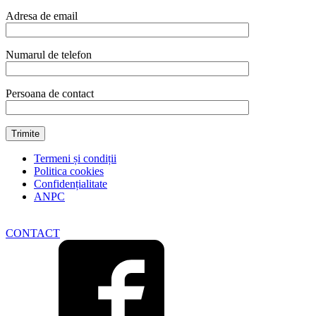
potrivit
si
Adresa de email
pentru
uz
profesional
Numarul de telefon
quantity
Persoana de contact
Termeni și condiții
Politica cookies
Confidențialitate
ANPC
CONTACT