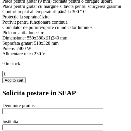
Placă pentru grătar (9 mm) cromată pentru o curățare ușoară
Placă pentru grătar cu margine si tavita pentru scurgerea grasimii
Control treptat al temperaturii până la 300 ° C
Protecție la supraîncălzire
Potrivit pentru funcționare continuă
Comutator de pornire/oprire cu indicator luminos
Picioare anti-alunecare.
Dimensiune: 550x380x(H)240 mm
Suprafata gratar: 518x328 mm
Putere: 2400 W
Alimentare retea 230 V
9 in stock
Gratar
electric
Add to cart
HENDI
Profi
Solicita postare in SEAP
Line
suprafata
integrala
Denumire produs
striata,
550x380x(H)240
mm,
Institutia
inox,