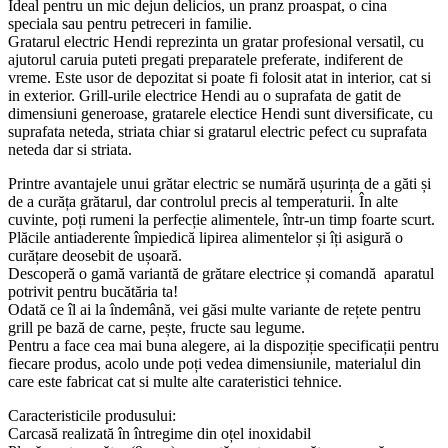
Ideal pentru un mic dejun delicios, un pranz proaspat, o cina
speciala sau pentru petreceri in familie.
Gratarul electric Hendi reprezinta un gratar profesional versatil, cu
ajutorul caruia puteti pregati preparatele preferate, indiferent de
vreme. Este usor de depozitat si poate fi folosit atat in interior, cat si
in exterior. Grill-urile electrice Hendi au o suprafata de gatit de
dimensiuni generoase, gratarele electice Hendi sunt diversificate, cu
suprafata neteda, striata chiar si gratarul electric pefect cu suprafata
neteda dar si striata.
Printre avantajele unui grătar electric se numără ușurința de a găti și
de a curăța grătarul, dar controlul precis al temperaturii. În alte
cuvinte, poți rumeni la perfecție alimentele, într-un timp foarte scurt.
Plăcile antiaderente împiedică lipirea alimentelor și îți asigură o
curățare deosebit de ușoară.
Descoperă o gamă variantă de grătare electrice și comandă aparatul
potrivit pentru bucătăria ta!
Odată ce îl ai la îndemână, vei găsi multe variante de rețete pentru
grill pe bază de carne, pește, fructe sau legume.
Pentru a face cea mai buna alegere, ai la dispoziție specificații pentru
fiecare produs, acolo unde poți vedea dimensiunile, materialul din
care este fabricat cat si multe alte carateristici tehnice.
Caracteristicile produsului:
Carcasă realizată în întregime din oțel inoxidabil