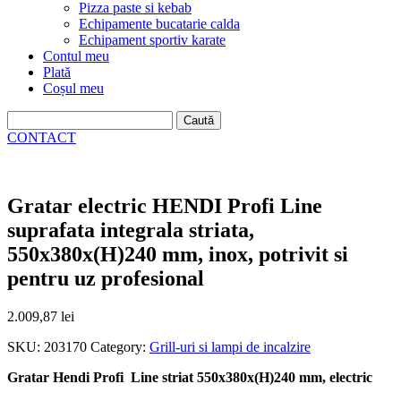
Pizza paste si kebab
Echipamente bucatarie calda
Echipament sportiv karate
Contul meu
Plată
Coșul meu
Caută
după:
CONTACT
Gratar electric HENDI Profi Line
suprafata integrala striata,
550x380x(H)240 mm, inox, potrivit si
pentru uz profesional
2.009,87
lei
SKU:
203170
Category:
Grill-uri si lampi de incalzire
Gratar Hendi Profi Line striat 550x380x(H)240 mm, electric