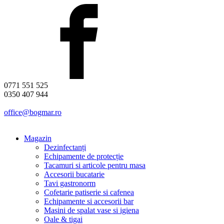
0771 551 525
0350 407 944
office@bogmar.ro
Magazin
Dezinfectanți
Echipamente de protecție
Tacamuri si articole pentru masa
Accesorii bucatarie
Tavi gastronorm
Cofetarie patiserie si cafenea
Echipamente si accesorii bar
Masini de spalat vase si igiena
Oale & tigai